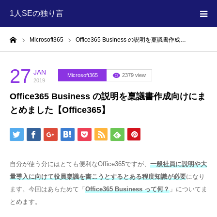
1人SEの独り言
ーム
Microsoft365
Office365 Business の説明を稟議書作成…
HOME
MEGA MENU
27
JAN
Microsoft365
2379 view
2019
Office365 Business の説明を稟議書作成向けにま
とめました【Office365】
自分が使う分にはとても便利なOffice365ですが、
一般社員に説明や大
量導入に向けて役員稟議を書こうとするとある程度知識が必要
になり
ます。今回はあらためて「
Office365 Business って何？
」についてま
とめます。