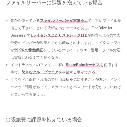
ファイルサーバーに課題を抱えている場合
昔から使っている
ファイルサーバーが容量不足
で「古いファイルを
消して下さい」という依頼を出すケースがある。OneDrive for
Business で
1ライセンス当たりストレージ1TB
が割当られるので大
部分のメンバーが容量不足から解放される。また、マイクロソフト
が
99.9%の稼働保証
をしているのでハードウエア運用トラブル対応
は実質行わなくても良くなる。
イントラネットのファイル共有に
SharePointサービス
を使用する
事で、
簡単なグループウエア
を構築する事ができる。
クラウドに保存されるので利用場所を気にすることが無い。インタ
ーネット環境があって、アカウントとパスワードが分かっていれば
どこからでも使える。
出張旅費に課題を抱えている場合