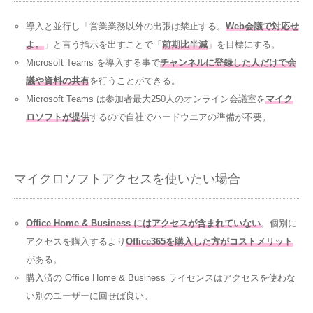
導入と並行し「営業業務以外の出張は禁止する。
Web会議で対応せ
よ。
」と言う指示を出すことで「
前期比半減
」を目標にする。
Microsoft Teams を導入する事で
チャンネルに登録した人だけで会
議や資料の共有
を行うことができる。
Microsoft Teams は参加者最大250人のオンライン会議室を
マイク
ロソフトが提供
するので自社でハードウエアの準備が不要。
マイクロソフトアクセスを使いたい場合
Office Home & Business にはアクセスが含まれていない
。個別に
アクセスを購入するより
Office365を購入した方がコストメリット
がある。
購入済の Office Home & Business ライセンスはアクセスを使わな
い別のユーザーに回せば良い。