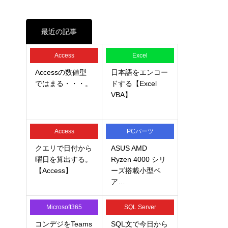
最近の記事
Access
Excel
Accessの数値型
日本語をエンコー
ではまる・・・。
ドする【Excel
VBA】
Access
PCパーツ
クエリで日付から
ASUS AMD
曜日を算出する。
Ryzen 4000 シリ
【Access】
ーズ搭載小型ベ
ア…
Microsoft365
SQL Server
コンデジをTeams
SQL文で今日から