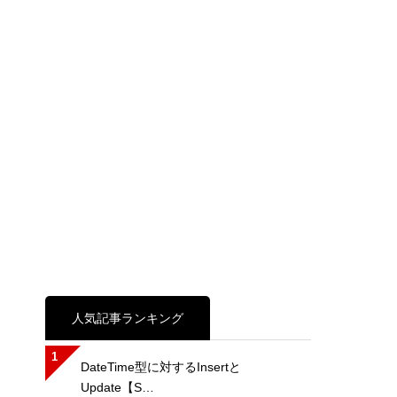
人気記事ランキング
1
DateTime型に対するInsertと
Update【S…