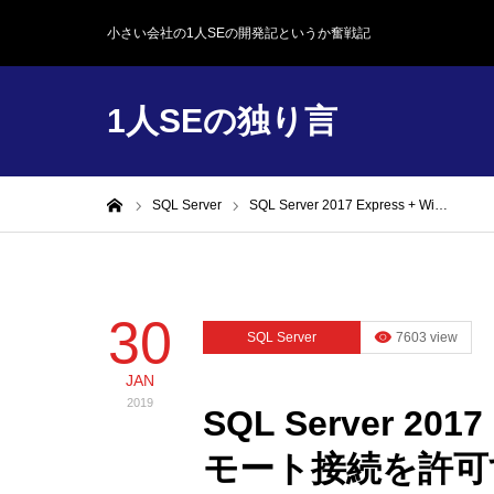
小さい会社の1人SEの開発記というか奮戦記
1人SEの独り言
ホーム
SQL Server
SQL Server 2017 Express + Wi…
30
SQL Server
7603 view
JAN
2019
SQL Server 201
モート接続を許可