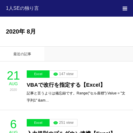
1人SEの独り言
HOME
2020年 8月
MEGA MENU
最近の記事
21
147 view
Excel
AUG
VBAで改行を指定する【Excel】
2020
記事と言うよりは備忘録です。Range("セル座標").Value = "文
字列1" &am…
6
251 view
Excel
AUG