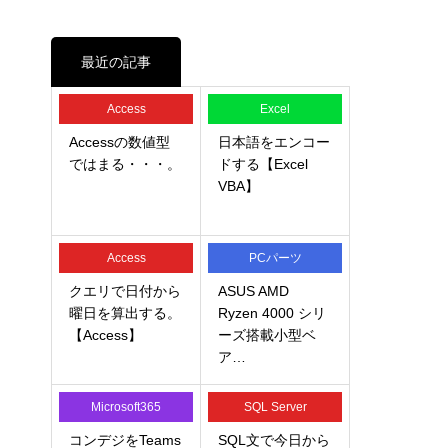
最近の記事
Access
Excel
Accessの数値型
日本語をエンコー
ではまる・・・。
ドする【Excel
VBA】
Access
PCパーツ
クエリで日付から
ASUS AMD
曜日を算出する。
Ryzen 4000 シリ
【Access】
ーズ搭載小型ベ
ア…
Microsoft365
SQL Server
コンデジをTeams
SQL文で今日から