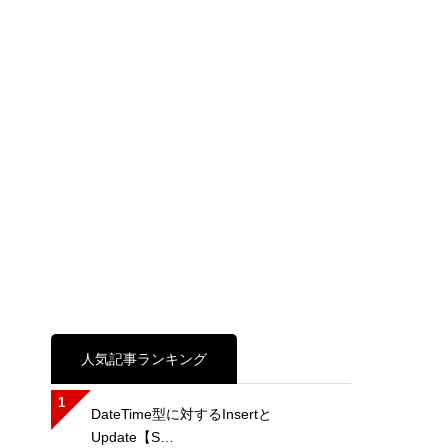
人気記事ランキング
1
DateTime型に対するInsertと
Update【S…