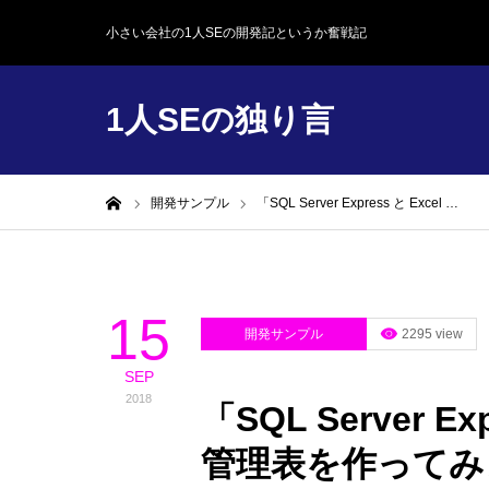
小さい会社の1人SEの開発記というか奮戦記
1人SEの独り言
ホーム
開発サンプル
「SQL Server Express と Excel …
15
開発サンプル
2295 view
SEP
2018
「SQL Server E
管理表を作ってみ