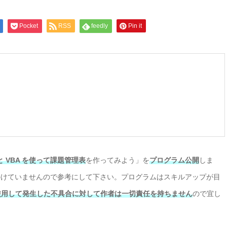
Pocket
RSS
feedly
Pin it
cel と VBA を使って課題管理表
を作ってみよう」を
プログラム公開
しま
かけていませんので参考にして下さい。プログラムはスキルアップが目
使用して発生した不具合に対して作者は一切責任を持ちません
ので宜し