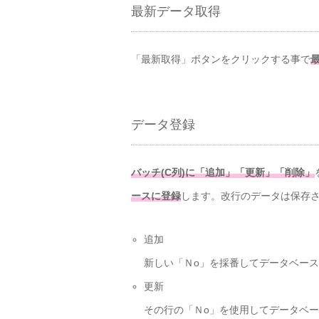
最新データ取得
「最新取得」ボタンをクリックする事で
データ登録
バッチ(C列)に「追加」「更新」「削除」
ースに登録
します。改行のデータは保存
追加
新しい「Ｎo」を採番してデータベー
更新
その行の「Ｎo」を使用してデータベ