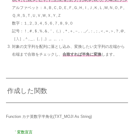
アルファベット：Ａ,Ｂ,Ｃ,Ｄ,Ｅ,Ｆ,Ｇ,Ｈ,Ｉ,Ｊ,Ｋ,Ｌ,Ｍ,Ｎ,Ｏ,Ｐ,
Ｑ,Ｒ,Ｓ,Ｔ,Ｕ,Ｖ,Ｗ,Ｘ,Ｙ,Ｚ
数字：１,２,３,４,５,６,７,８,９,０
記号：！,＃,＄,％,＆,＇,（,）,＊,＋,－,．,／,：,；,＜,＝,＞,？,＠,
［,\,］,＾,＿,｛,｜,｝,。,、,，
対象の文字列を配列に落とし込み、変換したい文字列の左端から
右端まで合致をチェックし、
合致すれば半角に変換
します。
作成した関数
Function カナ英数字半角化(TXT_MOJI As String)
‘ 変数宣言