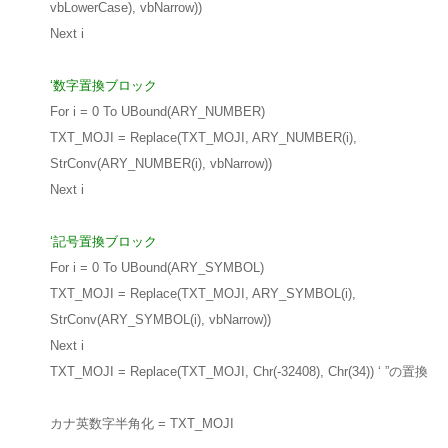
vbLowerCase), vbNarrow))
Next i
‘数字置換ブロック
For i = 0 To UBound(ARY_NUMBER)
TXT_MOJI = Replace(TXT_MOJI, ARY_NUMBER(i),
StrConv(ARY_NUMBER(i), vbNarrow))
Next i
‘記号置換ブロック
For i = 0 To UBound(ARY_SYMBOL)
TXT_MOJI = Replace(TXT_MOJI, ARY_SYMBOL(i),
StrConv(ARY_SYMBOL(i), vbNarrow))
Next i
TXT_MOJI = Replace(TXT_MOJI, Chr(-32408), Chr(34)) ‘ ”の置換
カナ英数字半角化 = TXT_MOJI