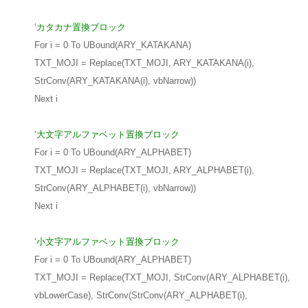
‘カタカナ置換ブロック
For i = 0 To UBound(ARY_KATAKANA)
TXT_MOJI = Replace(TXT_MOJI, ARY_KATAKANA(i),
StrConv(ARY_KATAKANA(i), vbNarrow))
Next i
‘大文字アルファベット置換ブロック
For i = 0 To UBound(ARY_ALPHABET)
TXT_MOJI = Replace(TXT_MOJI, ARY_ALPHABET(i),
StrConv(ARY_ALPHABET(i), vbNarrow))
Next i
‘小文字アルファベット置換ブロック
For i = 0 To UBound(ARY_ALPHABET)
TXT_MOJI = Replace(TXT_MOJI, StrConv(ARY_ALPHABET(i),
vbLowerCase), StrConv(StrConv(ARY_ALPHABET(i),