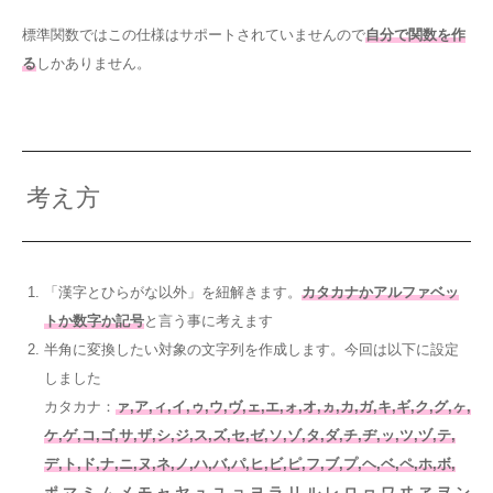
標準関数ではこの仕様はサポートされていませんので
自分で関数を作
る
しかありません。
考え方
「漢字とひらがな以外」を紐解きます。
カタカナかアルファベッ
トか数字か記号
と言う事に考えます
半角に変換したい対象の文字列を作成します。今回は以下に設定
しました
カタカナ：
ァ,ア,ィ,イ,ゥ,ウ,ヴ,ェ,エ,ォ,オ,ヵ,カ,ガ,キ,ギ,ク,グ,ヶ,
ケ,ゲ,コ,ゴ,サ,ザ,シ,ジ,ス,ズ,セ,ゼ,ソ,ゾ,タ,ダ,チ,ヂ,ッ,ツ,ヅ,テ,
デ,ト,ド,ナ,ニ,ヌ,ネ,ノ,ハ,バ,パ,ヒ,ビ,ピ,フ,ブ,プ,ヘ,ベ,ペ,ホ,ボ,
ポ,マ,ミ,ム,メ,モ,ャ,ヤ,ュ,ユ,ョ,ヨ,ラ,リ,ル,レ,ロ,ヮ,ワ,ヰ,ヱ,ヲ,ン