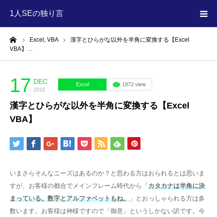
1人SEの独り言
ーム
Excel,
VBA
漢字とひらがな以外を半角に変換する【Excel
HOME
VBA】…
MEGA MENU
17
DEC
Excel
1972 view
2019
漢字とひらがな以外を半角に変換する【Excel
VBA】
いまさらそんなニーズはあるのか？と思わる方はおられるとは思いま
すが、お客様の都合でメインフレーム時代から「
カタカナは半角に決
まっている。数字とアルファベットもね。
」とおっしゃられる方は多
数います。お客様は神様ですので「御意」というしかない訳です。今