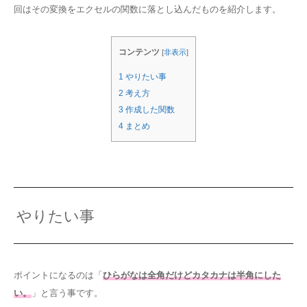
回はその変換をエクセルの関数に落とし込んだものを紹介します。
コンテンツ
[
非表示
]
1
やりたい事
2
考え方
3
作成した関数
4
まとめ
やりたい事
ポイントになるのは「
ひらがなは全角だけどカタカナは半角にした
い。
」と言う事です。