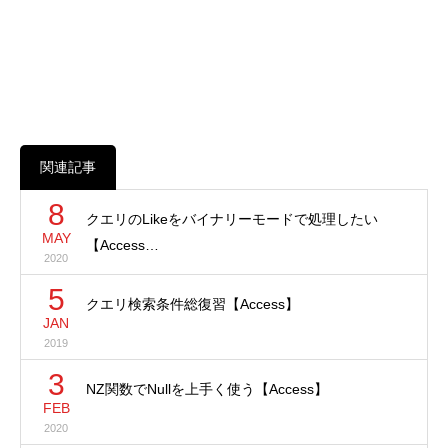
関連記事
8
クエリのLikeをバイナリーモードで処理したい
MAY
【Access…
2020
5
クエリ検索条件総復習【Access】
JAN
2019
3
NZ関数でNullを上手く使う【Access】
FEB
2020