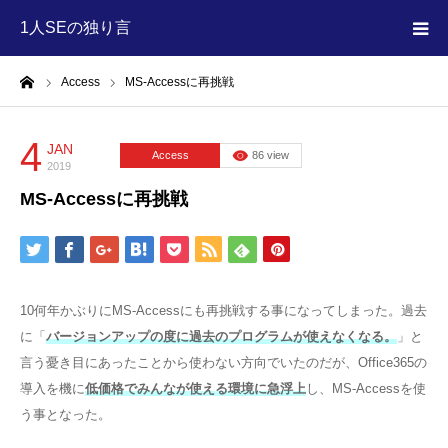
1人SEの独り言
ーム
Access
MS-Accessに再挑戦
HOME
MEGA MENU
4
JAN
Access
86 view
2019
MS-Accessに再挑戦
10何年かぶりにMS-Accessにも再挑戦する事になってしまった。過去
に「
バージョンアップの度に過去のプログラムが使えなくなる。
」と
言う憂き目にあったことから使わない方向でいたのだが、Office365の
導入を機に
低価格でみんなが使える環境に急浮上
し、MS-Accessを使
う事となった。