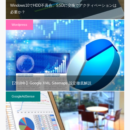
Windows10でHDD不具合、SSDに交換でアクティベーションは
必要か？
Wordpress
【2018年】Google XML Sitemaps 設定徹底解説
GoogleAdSense