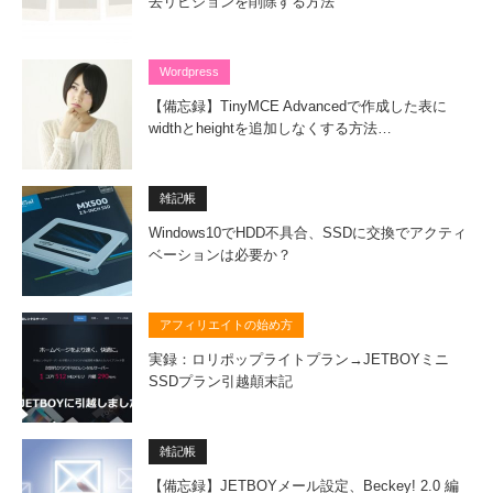
去リビジョンを削除する方法
Wordpress
【備忘録】TinyMCE Advancedで作成した表に
widthとheightを追加しなくする方法…
雑記帳
Windows10でHDD不具合、SSDに交換でアクティ
ベーションは必要か？
アフィリエイトの始め方
実録：ロリポップライトプラン→JETBOYミニ
SSDプラン引越顛末記
雑記帳
【備忘録】JETBOYメール設定、Beckey! 2.0 編