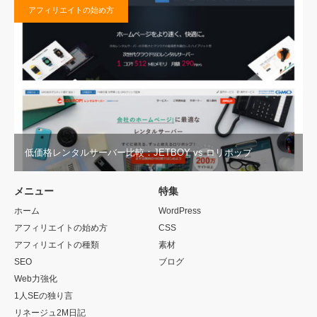
アフィリエイトの始め方
低価格レンタルサーバー比較：JETBOY vs ロリポップ
メニュー
特集
ホーム
WordPress
アフィリエイトの始め方
CSS
アフィリエイトの種類
素材
SEO
ブログ
Web力強化
1人SEの独り言
リネージュ2M日記