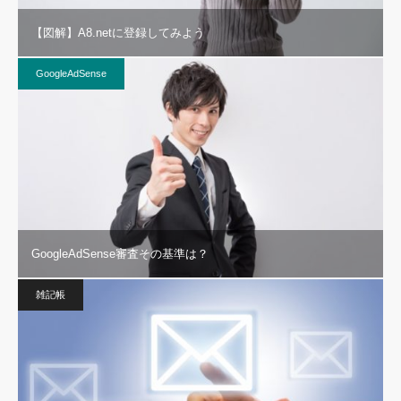
【図解】A8.netに登録してみよう
GoogleAdSense
GoogleAdSense審査その基準は？
雑記帳