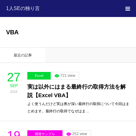
1人SEの独り言
HOME
VBA
MEGA MENU
最近の記事
27
721 view
Excel
SEP
実は以外にはまる最終行の取得方法を解
2018
説【Excel VBA】
よく使うんだけど実は奥が深い最終行の取得について今回はま
とめます。最終行の取得でなぜはま…
19
252 view
開発サンプル