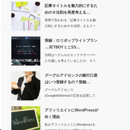
記事タイトルを魅力的にするた
めの６法則を再度考える…
世間で言われる「記事タイトルを魅
力的にするための６法則」をもう一
度考え、Webサ…
実録：ロリポップライトプラン
→JETBOYミニSS…
当初はヘテムルかエックスサーバー
に引越しを考えていましたが、そう
いう「高機能レン…
グーグルアドセンスの銀行口座
はいつ登録するの？登録…
グーグルアドセンス
(GoogleAdSense)の広告を設置して
見積もり収益が積…
アフィリエイトにWordPressが
向く理由
私がアフィリエイトにWordpressを