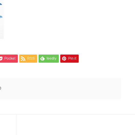
Pocket
RSS
feedly
Pin it
0