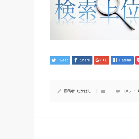
Tweet
Share
+1
Hatena
投稿者:
たかはし
コメント: