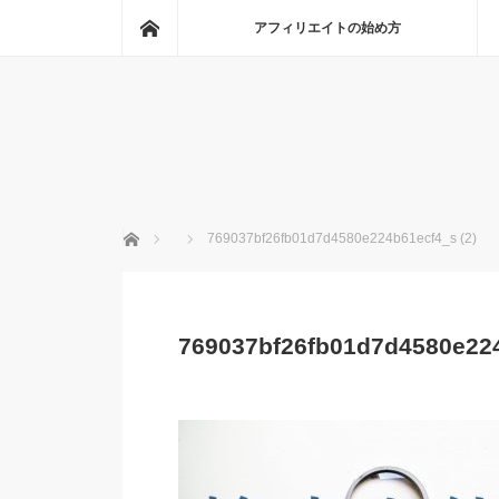
ホーム
アフィリエイトの始め方
ホーム
769037bf26fb01d7d4580e224b61ecf4_s (2)
769037bf26fb01d7d4580e224