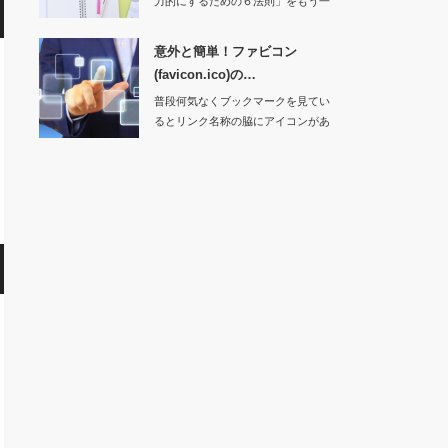
力的にするための６法則」をもう一
度考え、Webサ…
意外と簡単！ファビコン
(favicon.ico)の…
普段何気なくブックマークを見てい
るとリンク名称の脇にアイコンがあ
りますよね。いつ…