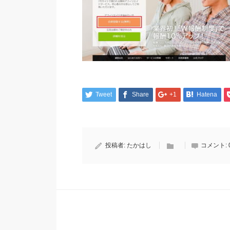
Tweet
Share
+1
Hatena
投稿者:
たかはし
コメント: