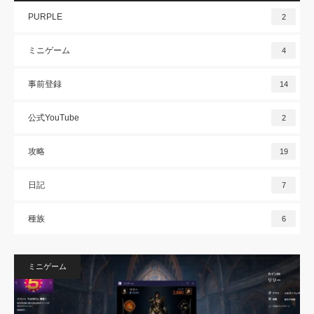
PURPLE
2
ミニゲーム
4
事前登録
14
公式YouTube
2
攻略
19
日記
7
種族
6
ミニゲーム