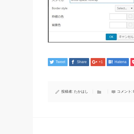
Tweet
Share
+1
Hatena
投稿者:
たかはし
コメント: