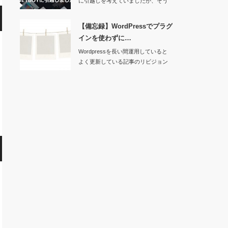
に引越しを考えていましたが、そう
いう「高機能レン…
【備忘録】WordPressでプラグ
インを使わずに…
Wordpressを長い間運用していると
よく更新している記事のリビジョン
が3桁に…