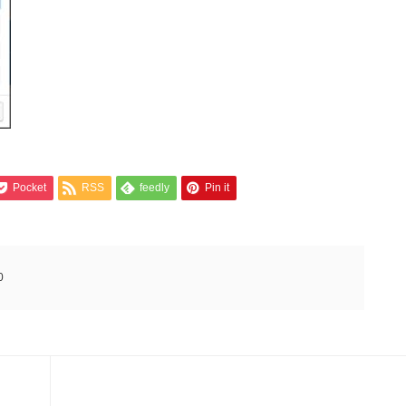
Pocket
RSS
feedly
Pin it
0