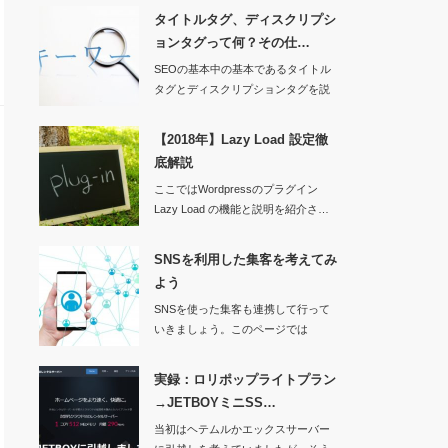
タイトルタグ、ディスクリプシ
ョンタグって何？その仕…
SEOの基本中の基本であるタイトル
タグとディスクリプションタグを説
明します。あま…
【2018年】Lazy Load 設定徹
底解説
ここではWordpressのプラグイン
Lazy Load の機能と説明を紹介さ…
SNSを利用した集客を考えてみ
よう
SNSを使った集客も連携して行って
いきましょう。このページでは
Facebookと…
実録：ロリポップライトプラン
→JETBOYミニSS…
当初はヘテムルかエックスサーバー