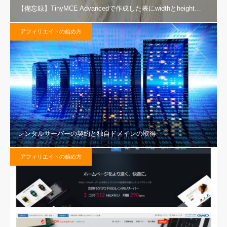
【備忘録】TinyMCE Advancedで作成した表にwidthとheight…
アフィリエイトの始め方
レンタルサーバーの契約と独自ドメインの取得
アフィリエイトの始め方