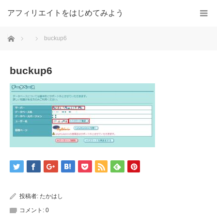
アフィリエイトをはじめてみよう
ホーム
buckup6
buckup6
投稿者:
たかはし
コメント:
0