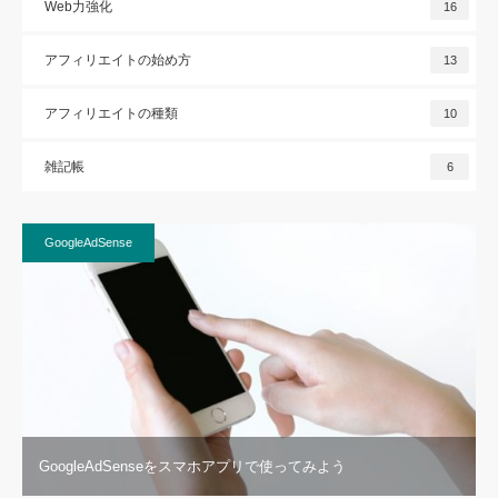
Web力強化
16
アフィリエイトの始め方
13
アフィリエイトの種類
10
雑記帳
6
GoogleAdSense
GoogleAdSenseをスマホアプリで使ってみよう