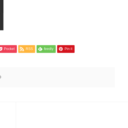
Pocket
RSS
feedly
Pin it
0