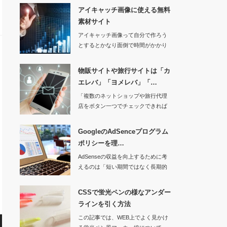
アイキャッチ画像に使える無料
素材サイト
アイキャッチ画像って自分で作ろう
とするとかなり面倒で時間がかかり
ます。多くの場合…
物販サイトや旅行サイトは「カ
エレバ」「ヨメレバ」「…
「複数のネットショップや旅行代理
店をボタン一つでチェックできれば
なぁ。」とお客の…
GoogleのAdSenceプログラム
ポリシーを理…
AdSenseの収益を向上するために考
えるのは「短い期間ではなく長期的
に収益を得…
CSSで蛍光ペンの様なアンダー
ラインを引く方法
この記事では、WEB上でよく見かけ